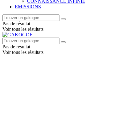
CONNAISSANCE INFINIE
EMISSIONS
Pas de résultat
Voir tous les résultats
Pas de résultat
Voir tous les résultats