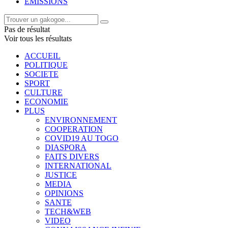
EMISSIONS
Pas de résultat
Voir tous les résultats
ACCUEIL
POLITIQUE
SOCIETE
SPORT
CULTURE
ECONOMIE
PLUS
ENVIRONNEMENT
COOPERATION
COVID19 AU TOGO
DIASPORA
FAITS DIVERS
INTERNATIONAL
JUSTICE
MEDIA
OPINIONS
SANTE
TECH&WEB
VIDEO