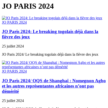
JO PARIS 2024
JO PARIS 2024
JO Paris 2024: Le breaking togolais déjà dans la
fièvre des jeux
25 juillet 2024
JO Paris 2024/ Le breaking togolais déjà dans la fièvre des jeux
JO PARIS 2024
JO Paris 2024/ OQS de Shanghaï : Nomegnon Agbo
et les autres représentantes africaines n’ont pas
démérité
25 juillet 2024