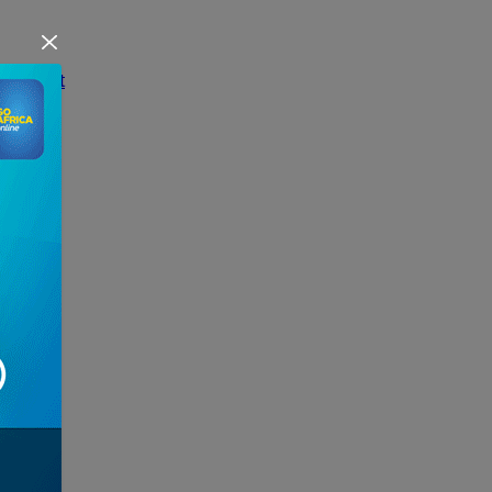
puissant
t...