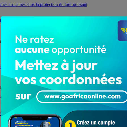
outes les femmes africaines sous la protection du tout-
 spéciale lui est dédiée depuis 1974 pour faire...
ali-Tchalla réaffirme l’engagement de la FIKATO
ternationale des coopératives. La célébration de cette 100ème journée es
a fête du 1er mai dans sa ville natale à Aného