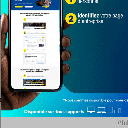
 la préfecture des Lacs qui ont reçu la...
association AKTION VERTE-Togo marque l’événement par
Mondiale de la Santé (OMS) comme journée mondiale...
 parti Unir
bre ses 10 ans cette année. A l'occasion de...