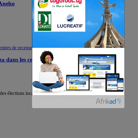
 Aneho
za dans les centres de recensement des Lacs
des élections locales de 2025 se poursuit...