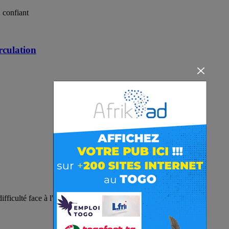
 confiant
rculation
ifficulté face à l'AS OTR