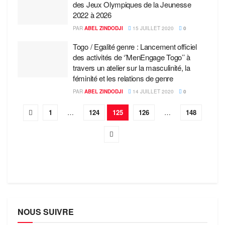
des Jeux Olympiques de la Jeunesse
2022 à 2026
PAR
ABEL ZINDODJI
15 JUILLET 2020
0
Togo / Egalité genre : Lancement officiel
des activités de ‘’MenEngage Togo’’ à
travers un atelier sur la masculinité, la
féminité et les relations de genre
PAR
ABEL ZINDODJI
14 JUILLET 2020
0
1
…
124
125
126
…
148
NOUS SUIVRE