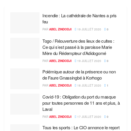
Incendie : La cathédrale de Nantes a pris
feu
PAR
ABEL ZINDODJI
19 JUILLET 2020
0
Togo / Réouverture des lieux de cultes :
Ce qui s’est passé à la paroisse Marie
Mère du Rédempteur d’Adidogomé
PAR
ABEL ZINDODJI
19 JUILLET 2020
0
Polémique autour de la présence ou non
de Faure Gnassingbé à Korhogo
PAR
ABEL ZINDODJI
18 JUILLET 2020
1
Covid-19 : Obligation du port du masque
pour toutes personnes de 11 ans et plus, à
Laval
PAR
ABEL ZINDODJI
17 JUILLET 2020
0
Tous les sports : Le CIO annonce le report