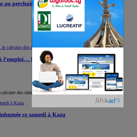
e au perchoir
à l’emploi… le calvaire des minorités sexuelles
calvaire des minorités sexuelles
 inhumée ce samedi à Kaza