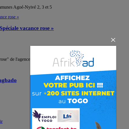
mmunes Agoé-Nyivé 2, 3 et 5
Spéciale vacance rose »
rose" de l'agence Rosesvoyages tours
Sagbado