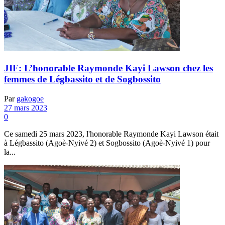
JIF: L’honorable Raymonde Kayi Lawson chez les
femmes de Légbassito et de Sogbossito
Par
gakogoe
27 mars 2023
0
Ce samedi 25 mars 2023, l'honorable Raymonde Kayi Lawson était
à Légbassito (Agoè-Nyivé 2) et Sogbossito (Agoè-Nyivé 1) pour
la...