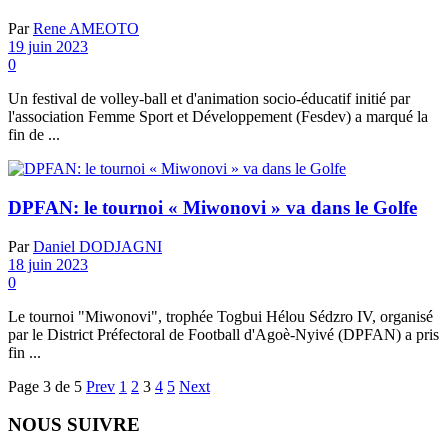
Par
Rene AMEOTO
19 juin 2023
0
Un festival de volley-ball et d'animation socio-éducatif initié par
l'association Femme Sport et Développement (Fesdev) a marqué la
fin de ...
DPFAN: le tournoi « Miwonovi » va dans le Golfe
Par
Daniel DODJAGNI
18 juin 2023
0
Le tournoi "Miwonovi", trophée Togbui Hélou Sédzro IV, organisé
par le District Préfectoral de Football d'Agoè-Nyivé (DPFAN) a pris
fin ...
Page 3 de 5
Prev
1
2
3
4
5
Next
NOUS SUIVRE