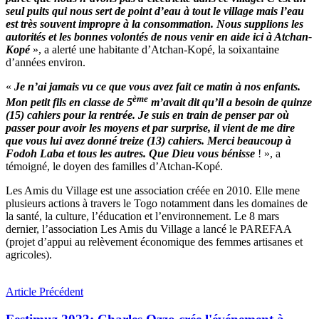
seul puits qui nous sert de point d’eau à tout le village mais l’eau
est très souvent impropre à la consommation. Nous supplions les
autorités et les bonnes volontés de nous venir en aide ici à Atchan-
Kopé
», a alerté une habitante d’Atchan-Kopé, la soixantaine
d’années environ.
«
Je n’ai jamais vu ce que vous avez fait ce matin à nos enfants.
ème
Mon petit fils en classe de 5
m’avait dit qu’il a besoin de quinze
(15) cahiers pour la rentrée. Je suis en train de penser par où
passer pour avoir les moyens et par surprise, il vient de me dire
que vous lui avez donné treize (13) cahiers. Merci beaucoup à
Fodoh Laba et tous les autres. Que Dieu vous bénisse
! », a
témoigné, le doyen des familles d’Atchan-Kopé.
Les Amis du Village est une association créée en 2010. Elle mene
plusieurs actions à travers le Togo notamment dans les domaines de
la santé, la culture, l’éducation et l’environnement. Le 8 mars
dernier, l’association Les Amis du Village a lancé le PAREFAA
(projet d’appui au relèvement économique des femmes artisanes et
agricoles).
Article Précédent