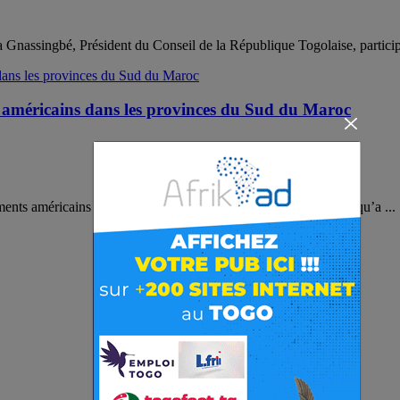
Gnassingbé, Président du Conseil de la République Togolaise, participe
 américains dans les provinces du Sud du Maroc
ents américains dans les Provinces du Sud du Maroc. C’est ce qu’a ...