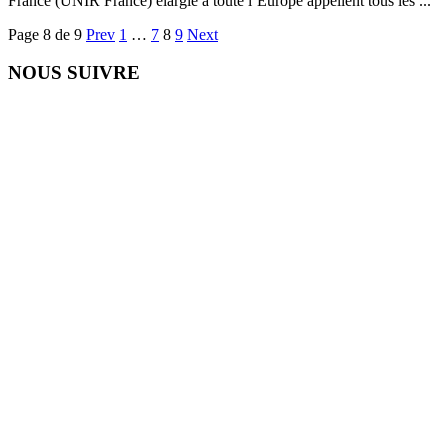
France (UNIR France) élargie à toute l’Europe appellent tous les ...
Page 8 de 9
Prev
1
…
7
8
9
Next
NOUS SUIVRE