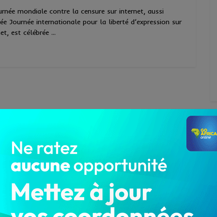
urnée mondiale contre la censure sur internet, aussi
ée Journée internationale pour la liberté d’expression sur
et, est célébrée ...