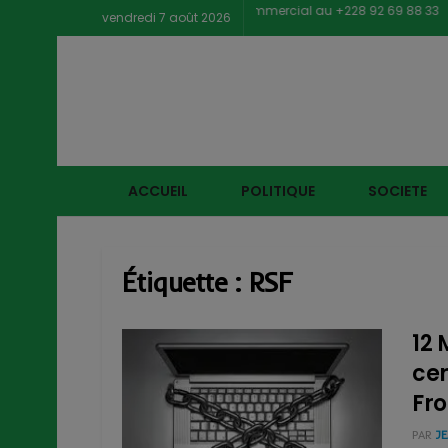
Contacter notre service commercial au +228 92 69 88 33
vendredi 7 août 2026
ACCUEIL
POLITIQUE
SOCIETE
Étiquette :
RSF
12 
cen
Fro
PAR
J