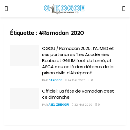
Étiquette :
#Ramadan 2020
OGOU / Ramadan 2020 : l’AJMED et
ses partenaires ‘’Les Académies
Bouba et GNILIM foot de Lomé, et
ASCA » au coté des détenus de la
prison civile d’Atakpamé
PAR
GAKOGOE
24 MAI 2020
0
Officiel : La fête de Ramadan c’est
ce dimanche
PAR
ABEL ZINDODJI
22 MAI 2020
0