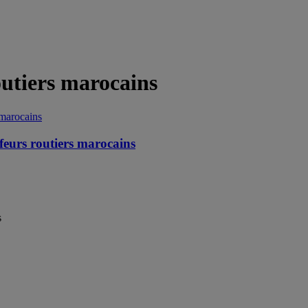
outiers marocains
feurs routiers marocains
s