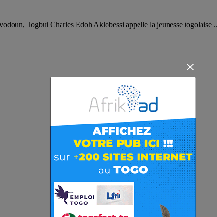
 vodoun, Togbui Charles Edoh Aklobessi appelle la jeunesse togolaise ..