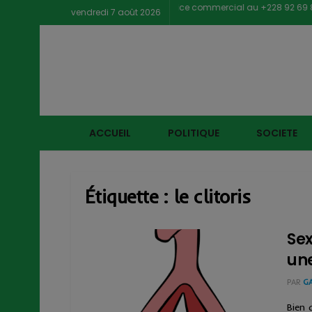
Contacter notre service commercial au +228 92 69 88 33
vendredi 7 août 2026
ACCUEIL
POLITIQUE
SOCIETE
Étiquette :
le clitoris
Sex
une
PAR
G
Bien 