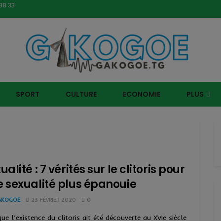
SPORT
CULTURE
ECONOMIE
PLUS
ualité : 7 vérités sur le clitoris pour
 sexualité plus épanouie
AKOGOE
23 FÉVRIER 2020
0
que l’existence du clitoris ait été découverte au XVIe siècle