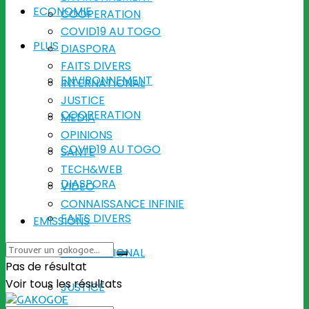
ECONOMIE
COOPERATION
COVID19 AU TOGO
PLUS
DIASPORA
FAITS DIVERS
ENVIRONNEMENT
INTERNATIONAL
JUSTICE
COOPERATION
MEDIA
OPINIONS
COVID19 AU TOGO
SANTE
TECH&WEB
DIASPORA
VIDEO
CONNAISSANCE INFINIE
FAITS DIVERS
EMISSIONS
INTERNATIONAL
Pas de résultat
Voir tous les résultats
JUSTICE