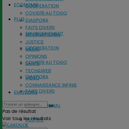
ECONOMIE
COOPERATION
COVID19 AU TOGO
PLUS
DIASPORA
FAITS DIVERS
ENVIRONNEMENT
INTERNATIONAL
JUSTICE
COOPERATION
MEDIA
OPINIONS
COVID19 AU TOGO
SANTE
TECH&WEB
DIASPORA
VIDEO
CONNAISSANCE INFINIE
FAITS DIVERS
EMISSIONS
INTERNATIONAL
Pas de résultat
Voir tous les résultats
JUSTICE