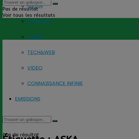
MEDIA
Pas de résultat
Voir tous les résultats
OPINIONS
SANTE
TECH&WEB
VIDEO
CONNAISSANCE INFINIE
EMISSIONS
Pas de résultat