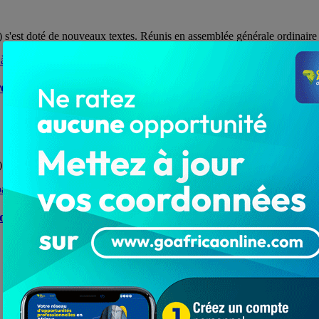
'est doté de nouveaux textes. Réunis en assemblée générale ordinaire et
e OFFSET 5 à l’endroit de ses membres et d’autres stru
a apporté mardi 28 juillet 2020, une assistance à ses membres ainsi ...
 condamne la barbarie
ble des actes de violence perpétrés par certains ...