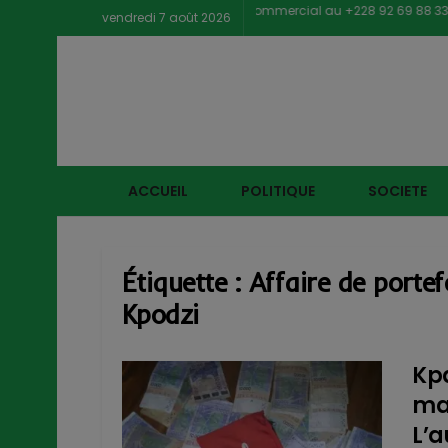
Contacter notre service commercial au +228 92 69 88 33
vendredi 7 août 2026
ACCUEIL
POLITIQUE
SOCIETE
Étiquette :
Affaire de porte
Kpodzi
Kpa
mag
L’a