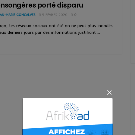
nsongères porté disparu
EAN-MARIE GONCALVES
5 FÉVRIER 2020
0
go, les réseaux sociaux ont été on ne peut plus inondés
eux derniers jours par des informations justifiant ...