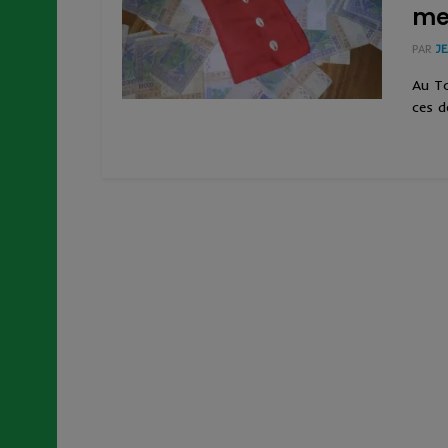
me
PAR
J
Au To
ces d