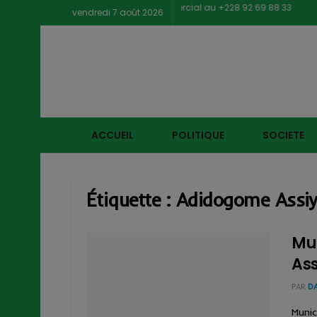
Contacter notre service commercial au +228 92 69 88 33
vendredi 7 août 2026
ACCUEIL
POLITIQUE
SOCIETE
Étiquette :
Adidogome Assiy
Mu
Ass
PAR
D
Munic