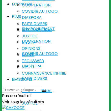
ECONOMIE
COOPERATION
COVID19 AU TOGO
PLUS
DIASPORA
FAITS DIVERS
ENVIRONNEMENT
INTERNATIONAL
JUSTICE
COOPERATION
MEDIA
OPINIONS
COVID19 AU TOGO
SANTE
TECH&WEB
DIASPORA
VIDEO
CONNAISSANCE INFINIE
FAITS DIVERS
EMISSIONS
INTERNATIONAL
Pas de résultat
Voir tous les résultats
JUSTICE