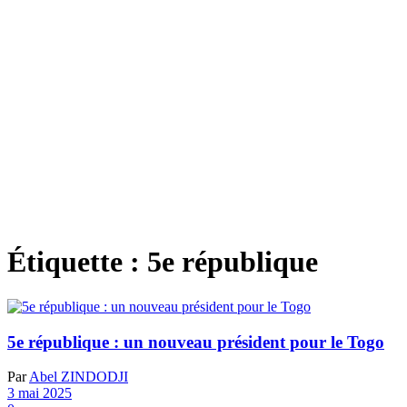
Étiquette :
5e république
5e république : un nouveau président pour le Togo
Par
Abel ZINDODJI
3 mai 2025