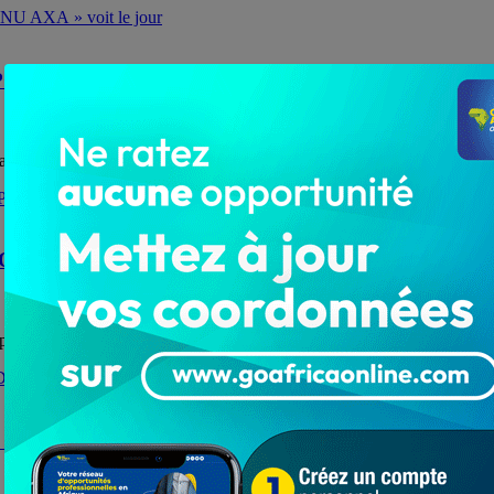
AKPOSSO ALONU AXA » voit le jour
aux ce dimanche 10 janvier 2021, une association...
sur les ALPC: Les forces armées togolaises en atelie
 et paramilitaires du Togo prennent part depuis ce mercredi 16 décembre 2
urnée du Ministre Dr LAMADOKOU