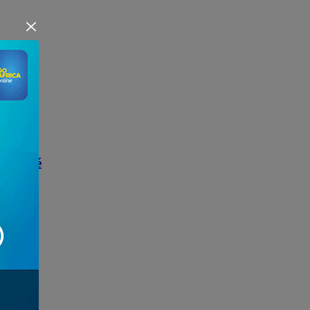
r à Lomé
020, à...