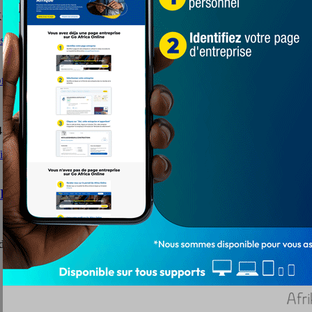
 a achevé sa tournée de remerciements dans la préfecture...
ions attendues
novembre 2020 à Lomé, le 2e conseil des ministres...
ISA au profit des jeunes enfants diabétiques
iabète. Surnommé « les tueurs silencieux », le...