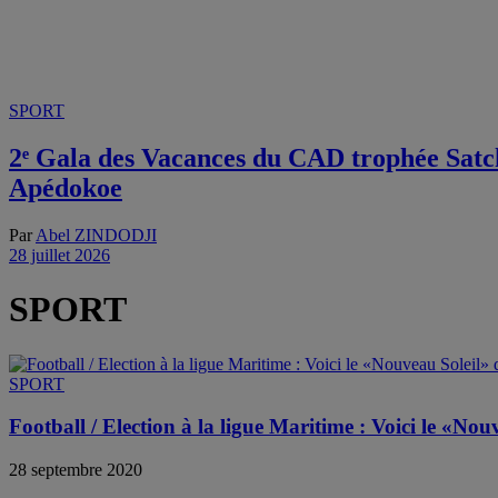
SPORT
2ᵉ Gala des Vacances du CAD trophée Satchi
Apédokoe
Par
Abel ZINDODJI
28 juillet 2026
SPORT
SPORT
Football / Election à la ligue Maritime : Voici le «N
28 septembre 2020