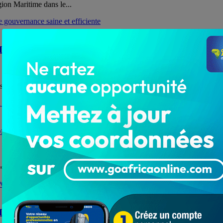
gion Maritime dans le...
JI, pour une gouvernance saine et efficiente
des Plateaux, la candidature de Michel Yaovi Ametodji...
eux programme du candidat GANGAK Kolani Paul pour la
«JÉRICHO», se propose au poste de Président...
 de ADINDA-AKPO Moussiriétou