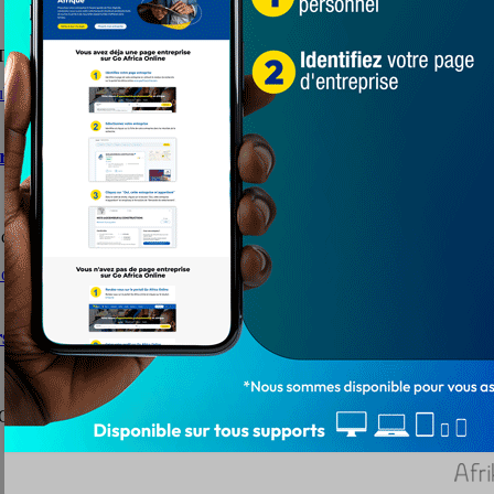
u Togo, ADINDA-AKPO Moussiriétou signait son premier contrat profess
etou du Club Amis du Monde du Togo, pose ses valise
e l'Académie Amis du Monde vient de signer un contrat avec Soccer In
s la ligue de Lomé
fe, est en route pour retrouver son fauteuil. Il reste le...