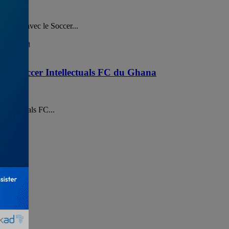
ionnel avec le Soccer...
s à Soccer Intellectuals FC du Ghana
tellectuals FC...