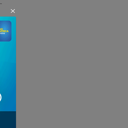
..
Gücü...