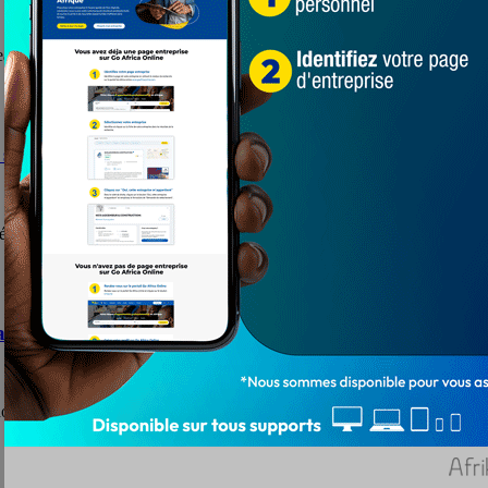
à sa direction. La nouvelle équipe dirigeante de neuf(09)...
surprise »
éral de l'équipe nationale de football du Togo,...
t de 5 ans
FTJ). C'est à l'issue des congrès extraordinaire statutaire et...