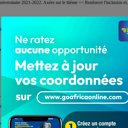
niversitaire 2021-2022. Axées sur le thème << Renforcer l'inclusion et.
ante
 dernière place au début des éliminatoires de la...
-chypriote de première division. L’attaquant togolais de Magusa Türk 
e Amis du Monde