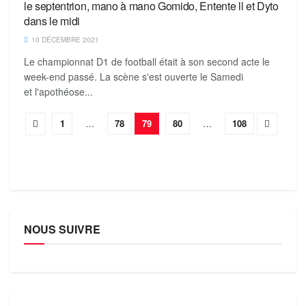
le septentrion, mano à mano Gomido, Entente ll et Dyto
dans le midi
10 DÉCEMBRE 2021
Le championnat D1 de football était à son second acte le
week-end passé. La scène s'est ouverte le Samedi
et l'apothéose...
1
…
78
79
80
…
108
NOUS SUIVRE