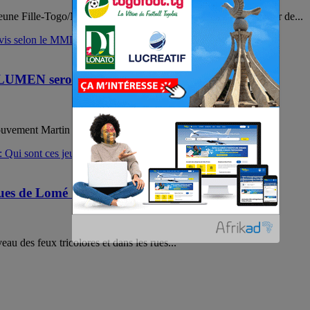
a Jeune Fille-Togo/Mokpokpo (A2PEJF-Togo) a organisé un atelier de...
e LUMEN seront bientôt payés
ement Martin Luther King) informé que les clients de...
rues de Lomé : Qui sont ces jeunes enfants?
veau des feux tricolores et dans les rues...