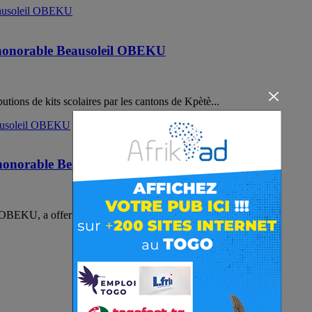
e l’honorable Beausoleil OBEKU
ions de kits scolaires par les cantons de Kpètè...
l’honorable Beausoleil OBEKU
OBEKU, a offert le dimanche 25 octobre dernier à...