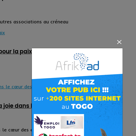
utres associations au créneau
our la paix
la joie dans le cœur des enfants du Golfe 5
s le cœur des enfants du Golfe 5