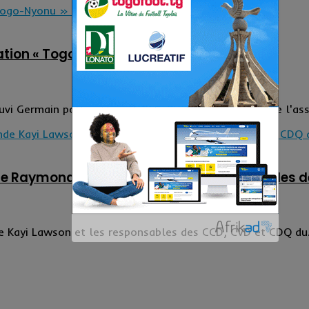
iation « Togo-Nyonu » par la Fondation FADI
vi Germain pour ses nombreuses actions en faveur de l'as
le Raymonde Kayi Lawson et les responsables d
 Kayi Lawson et les responsables des CCD, CVD et CDQ du.