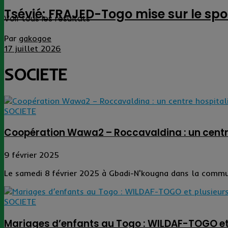
Tsévié: FRAJED-Togo mise sur le spor
Voir tous les résultats
Par
gakogoe
17 juillet 2026
SOCIETE
SOCIETE
Coopération Wawa2 – Roccavaldina : un centr
9 février 2025
Le samedi 8 février 2025 à Gbadi-N'kougna dans la commun
SOCIETE
Mariages d’enfants au Togo : WILDAF-TOGO et