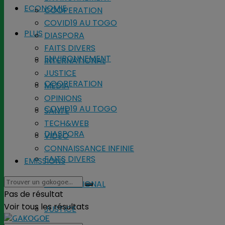
ECONOMIE
COOPERATION
COVID19 AU TOGO
PLUS
DIASPORA
FAITS DIVERS
ENVIRONNEMENT
INTERNATIONAL
JUSTICE
COOPERATION
MEDIA
OPINIONS
COVID19 AU TOGO
SANTE
TECH&WEB
DIASPORA
VIDEO
CONNAISSANCE INFINIE
FAITS DIVERS
EMISSIONS
INTERNATIONAL
Pas de résultat
Voir tous les résultats
JUSTICE