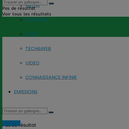
MEDIA
Pas de résultat
Voir tous les résultats
OPINIONS
SANTE
TECH&WEB
VIDEO
CONNAISSANCE INFINIE
EMISSIONS
SOCIETE
Pas de résultat