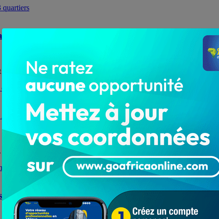
x côtés de 3 quartiers
 (ACPD), Firmin AJAVON, a, le vendredi 1er mai 2020, apporté...
des ANGES FC de Notsè
Ce qui constitue un casse-tête pour les présidents de clubs...
asserie BB Lomé au cœur d’une chaîne de solidarité