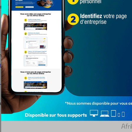
é une chaîne de solidarité dans certains...
s. De 99 hier, le Togo enregistre ce...
LA LUTTE CONTRE LE COVID-19, DANS LA COM
s du gouvernement togolais appelant les populations à...