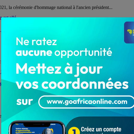
2021, la cérémonie d'hommage national à l'ancien président...
n Gamado s’en est allé
en district de football d'Ablogamé est survenu le 3...
s couleurs de FC Loto Popo
uper Ligue Pro, l'excellent défenseur togolais Ganké Kokou Audrey a bouc