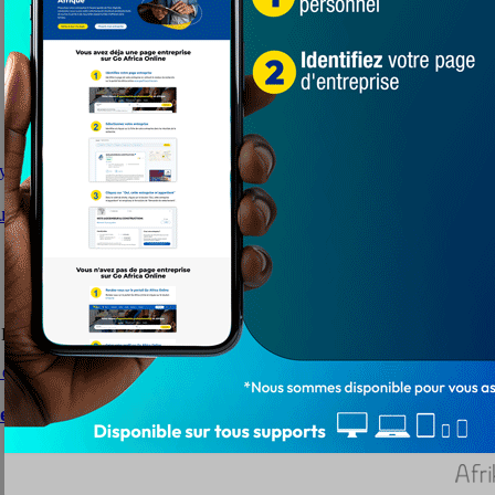
de Covid-19. En une semaine, l'on a enregistré...
 stage de recyclage de ses membres
EEFOOT) a organisé du 28 au 30 juin dernier, un stage de...
ée 2021