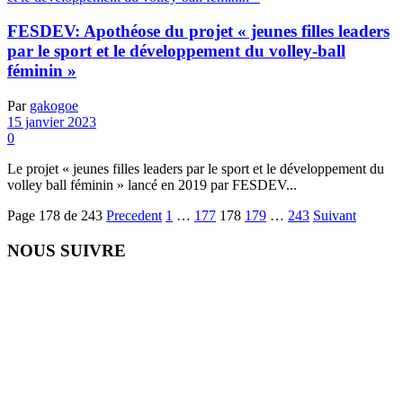
FESDEV: Apothéose du projet « jeunes filles leaders
par le sport et le développement du volley-ball
féminin »
Par
gakogoe
15 janvier 2023
0
Le projet « jeunes filles leaders par le sport et le développement du
volley ball féminin » lancé en 2019 par FESDEV...
Page 178 de 243
Precedent
1
…
177
178
179
…
243
Suivant
NOUS SUIVRE