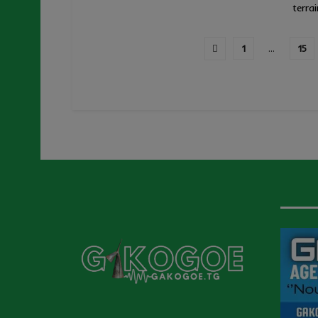
terrain
1
…
15