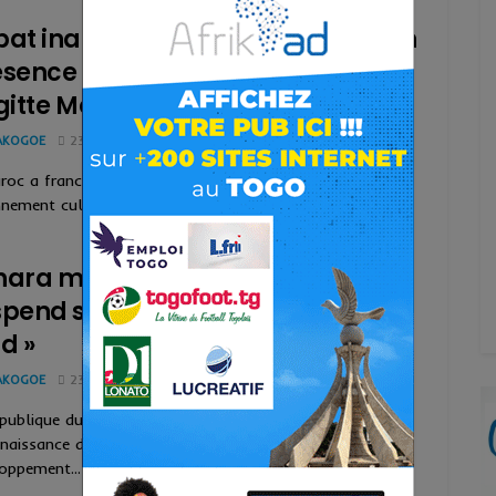
at inaugure son Théâtre Royal en
sence des Princesses et de
gitte Macron
AKOGOE
23 AVRIL 2026
0
roc a franchi une nouvelle étape dans sa stratégie de
rayonnement culturel avec l افتتاح officiel du Théâtre Royal...
hara marocain : le Honduras
pend sa reconnaissance de la «
d »
AKOGOE
23 AVRIL 2026
0
publique du Honduras a annoncé la suspension de sa
naissance de la « rasd », marquant un nouveau
oppement...