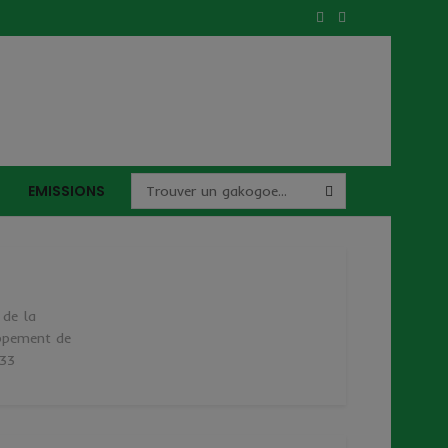
EMISSIONS
 de la
oppement de
 33