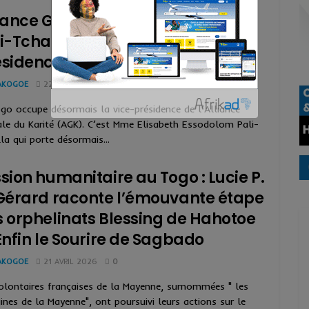
iance Globale du Karité : Elisabeth
i-Tchalla décroche la vice-
sidence pour le Togo
AKOGOE
22 AVRIL 2026
0
go occupe désormais la vice-présidence de l’Alliance
le du Karité (AGK). C’est Mme Elisabeth Essodolom Pali-
la qui porte désormais...
sion humanitaire au Togo : Lucie P.
Gérard raconte l’émouvante étape
 orphelinats Blessing de Hahotoe
Enfin le Sourire de Sagbado
AKOGOE
21 AVRIL 2026
0
olontaires françaises de la Mayenne, surnommées " les
aines de la Mayenne", ont poursuivi leurs actions sur le