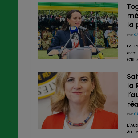
Tog
méc
la 
PAR
G
Le To
avec 
(CRMA
Sah
la 
l’
réa
PAR
G
L’Aut
du Co