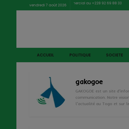
Contacter notre service commercial au +228 92 69 88 33
vendredi 7 août 2026
ACCUEIL
POLITIQUE
SOCIETE
gakogoe
GAKOGOE est un site d’infor
communication. Notre vision
l’actualité au Togo et sur