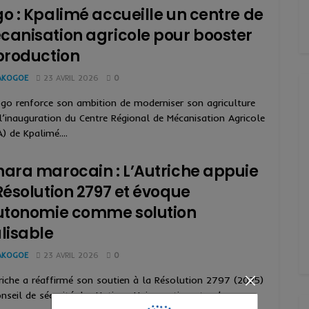
o : Kpalimé accueille un centre de
anisation agricole pour booster
production
AKOGOE
23 AVRIL 2026
0
go renforce son ambition de moderniser son agriculture
l’inauguration du Centre Régional de Mécanisation Agricole
) de Kpalimé....
ara marocain : L’Autriche appuie
Résolution 2797 et évoque
autonomie comme solution
lisable
AKOGOE
23 AVRIL 2026
0
riche a réaffirmé son soutien à la Résolution 2797 (2025)
nseil de sécurité des Nations Unies, estimant qu’une «...