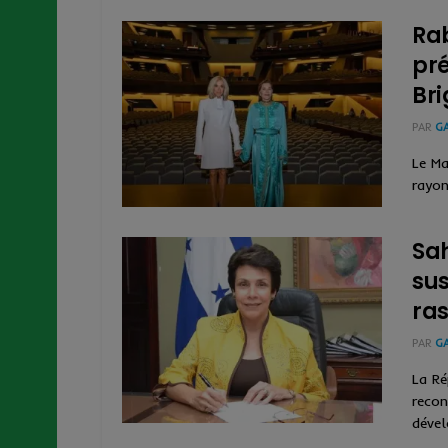
Rab
pré
Bri
PAR
G
Le Ma
Sa
sus
ras
PAR
G
La Ré
recon
dével