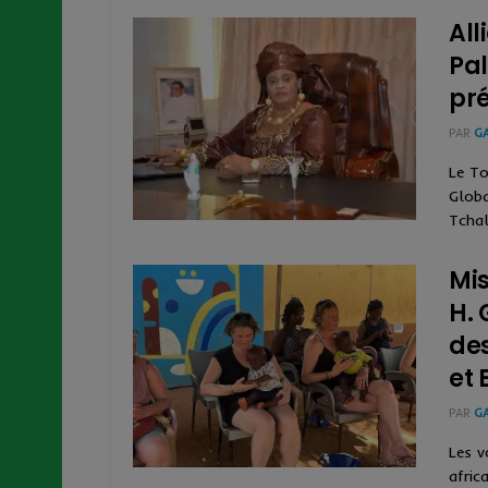
All
Pal
pré
PAR
G
Le To
Globa
Tchal
Mis
H. 
des
et 
PAR
G
Les v
afric