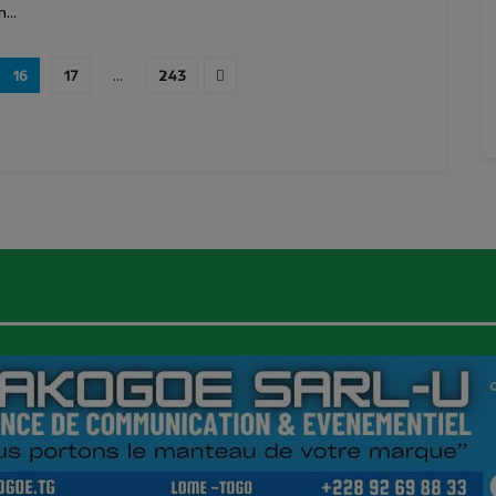
...
16
17
…
243