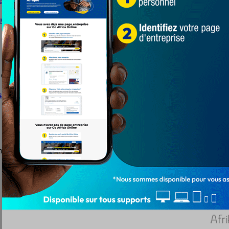
occupent déjà le terrain
 du Grand Lomé (FVD-GL) a tenu ce mardi 18 avril 2023 ...
s retraites en France
l. Des affrontements entre policiers et manifestants sont constatés ces .