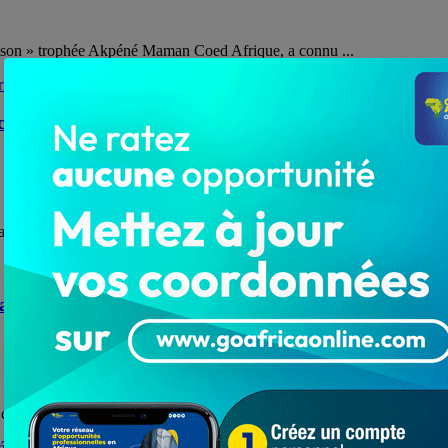
rison » trophée Akpéné Maman Coed Afrique, a connu ...
cée par l’expert Alex Grinberg
danger pour le monde. L’expert Alex Grinberg de l'Iran à ...
at aux musulmans du Togo
 ce 17 avril 2023, des vivres à la communauté musulmane ...