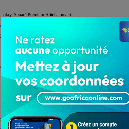
à Conakry. Souaré Premium Hôtel a ouvert ...
ophétie? rendez-vous à l’école des prophètes
 d'année 2021, une formation dédiée aux hommes et femmes de ...
 les sanctions en perspective : La FESEN jette finaleme
 illicite et illégale de la Fédération des Syndicats ...