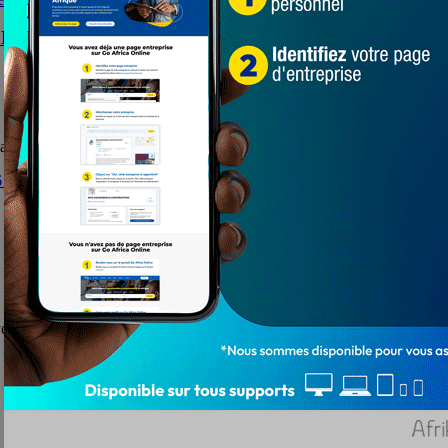
N : De grandes sanctions qui attendent les grévistes
ation Nationale (FESEN) observent une grève les 10 et 11 ...
la tenue des affaires de l'éducation au ...