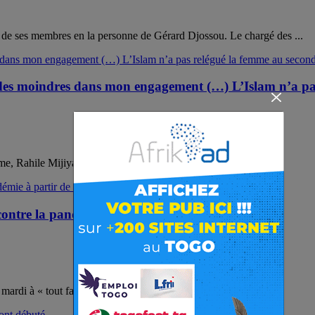
e ses membres en la personne de Gérard Djossou. Le chargé des ...
es moindres dans mon engagement (…) L’Islam n’a pas
omme, Rahile Mijiyawa est depuis quelques semaines nommée ...
ontre la pandémie à partir de fin décembre
rdi à « tout faire pour éviter une troisième vague ...