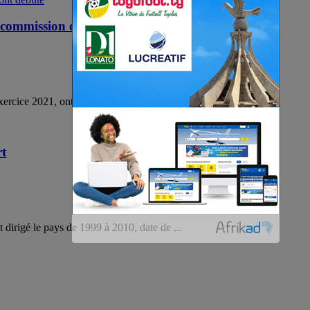
n commission ont débuté
xercice 2021, ont débuté le lundi 23 novembre ...
rt
dirigé le pays de 1999 à 2010, date de ...