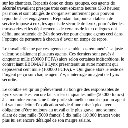
sur les chantiers. Repartis donc en deux groupes, ces agents de
sécurité travaillent presque trois cent-soixante heures (360 heures)
par mois et sont obligés de s’organiser autrement pour pouvoir
répondre à cet engagement. Répondant toujours au tableau de
service imposé à eux, les agents de sécurité de Lynx, pour éviter les
tracasseries et les déplacements de certains de leur collègues ont
défini une stratégie de 24h de service pour chaque agents ceci dans
l’optique de permettre à chacun d’avoir un temps de repos.
Le travail effectué par ces agents ne semble pas rémunéré à sa juste
valeur, se plaignent plusieurs agents. Ces derniers sont payés à
cinquante mille (50000 FCFA) alors selon certaines indiscrétions, le
contrat liant EBOMAF à Lynx présenterait un autre montant qui
dépasserait cent mille (100000 FCFA). « Qui garde alors le reste de
l’argent perçu sur chaque agent ? », s’interroge un agent de Lynx
sécurité.
Le comble est qu’un prélèvement au bon gré des responsables de
Lynx securité est encore fait sur les cinquantes mille (50.000 francs)
à la moindre erreur. Une faute professionnelle commise par un agent
lui vaut une lettre d’explication suivie d’une mise à pied avec
obligation d’être toujours au travail et le plus grave, une somme
allant de cinq mille (5000 francs) à dix mille (10.000 francs) voire
plus lui est encore défalqué de son maigre salaire.