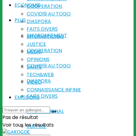
ECONOMIE
COOPERATION
COVID19 AU TOGO
PLUS
DIASPORA
FAITS DIVERS
ENVIRONNEMENT
INTERNATIONAL
JUSTICE
COOPERATION
MEDIA
OPINIONS
COVID19 AU TOGO
SANTE
TECH&WEB
DIASPORA
VIDEO
CONNAISSANCE INFINIE
FAITS DIVERS
EMISSIONS
INTERNATIONAL
Pas de résultat
Voir tous les résultats
JUSTICE