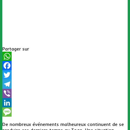
Partager sur
WhatsApp
Facebook
Twitter
Telegram
Viber
LinkedIn
Message
De nombreux événements malheureux continuent de se
produire ces derniers temps au Togo. Une situation