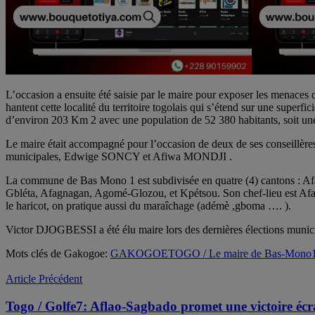
L’occasion a ensuite été saisie par le maire pour exposer les menaces 
hantent cette localité du territoire togolais qui s’étend sur une superfic
d’environ 203 Km 2 avec une population de 52 380 habitants, soit une
Le maire était accompagné pour l’occasion de deux de ses conseillère
municipales, Edwige SONCY et Afiwa MONDJI .
La commune de Bas Mono 1 est subdivisée en quatre (4) cantons : A
Gbléta, Afagnagan, Agomé-Glozou, et Kpétsou. Son chef-lieu est Afagnan
le haricot, on pratique aussi du maraîchage (adémè ,gboma …. ).
Victor DJOGBESSI a été élu maire lors des dernières élections munic
Mots clés de Gakogoe:
GAKOGOE
TOGO / Le maire de Bas-Mono1 
Article Précédent
Togo / Golfe7: Aflao-Sagbado promet une victoire éc