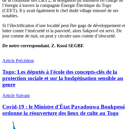
de la commune des Lacs 2, la délégation du ministère en charge de
l’énergie à travers la compagnie Énergie Électrique du Togo
(CEET). Il y avait également le chef dudit village entouré de ses
notables.
Si l’électrification d’une localité peut être gage de développement et
lutter contre l’insécurité et la pauvreté, alors Sakpové est servi. De
jour comme de nuit, on peut y circuler sans crainte d’obscurité.
De notre correspondant
,
Z. Kossi SEGBE
Article Précédent
Togo: Les députés à l'école des concepts-clés de la
protection sociale et sur la budgétisation sensible au
genre
Article Suivant
Covid-19 : le Ministre d'État Payadouwa Boukpessi
ordonne la réouverture des lieux de culte au Togo