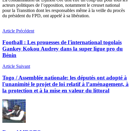
acteurs politiques de l’opposition, notamment le creuset national
pour la Transition dont les responsables même à la veille du procès
du président du FPD, ont appelé à sa libération.
Article Précédent
Football : Les prouesses de l'international togolais
Gankey Kokou Audrey dans la super ligue pro du
Bénin
Article Suivant
Togo / Assemblée nationale: les députés ont adopté à
l'unanimité le projet de loi relatif à l’aménagement, à
la protection et à la mise en valeur du littoral