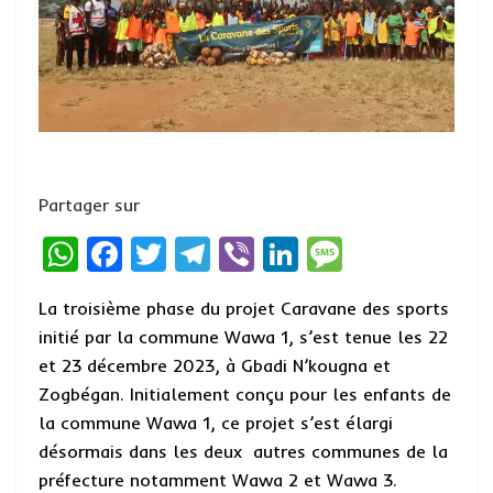
Partager sur
W
F
T
T
Vi
Li
M
h
a
w
el
b
n
es
La troisième phase du projet Caravane des sports
at
ce
it
e
er
ke
s
initié par la commune Wawa 1, s’est tenue les 22
s
b
te
g
dI
a
et 23 décembre 2023, à Gbadi N’kougna et
A
o
r
r
n
g
Zogbégan. Initialement conçu pour les enfants de
p
o
a
e
la commune Wawa 1, ce projet s’est élargi
désormais dans les deux autres communes de la
p
k
m
préfecture notamment Wawa 2 et Wawa 3.