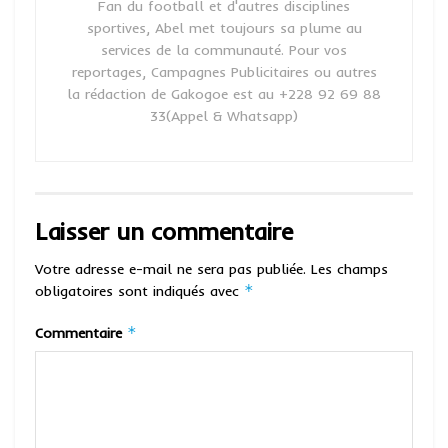
Fan du football et d'autres disciplines
sportives, Abel met toujours sa plume au
services de la communauté. Pour vos
reportages, Campagnes Publicitaires ou autres
la rédaction de Gakogoe est au +228 92 69 88
33(Appel & Whatsapp)
Laisser un commentaire
Votre adresse e-mail ne sera pas publiée.
Les champs
*
obligatoires sont indiqués avec
*
Commentaire