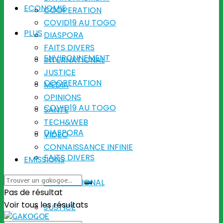
ECONOMIE
COOPERATION
COVID19 AU TOGO
PLUS
DIASPORA
FAITS DIVERS
ENVIRONNEMENT
INTERNATIONAL
JUSTICE
COOPERATION
MEDIA
OPINIONS
COVID19 AU TOGO
SANTE
TECH&WEB
DIASPORA
VIDEO
CONNAISSANCE INFINIE
FAITS DIVERS
EMISSIONS
INTERNATIONAL
Pas de résultat
Voir tous les résultats
JUSTICE