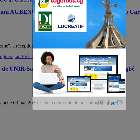
nani AGBENOU à l’endroit du personnel de Radio Car
é'', a réceptionné le mardi 05 Avril 2020, un dispositif de ...
ts de UNIR-Sanguéra, au Président Faure Gnassingbé
anche 03 mai 2020. Cette cérémonie de prestation de ...