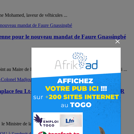
eune Mohamed, laveur de véhicules ...
toyenne pour le nouveau mandat de Faure Gnassingbé
'Adjoint au Maire de la commune Agoenyivé 5 ABEWOU Komlanvi ...
mplace feu Lt-Colonel Madjoulba Bitala au 1er BIR
 Ministre de la Défense et des Anciens Combattants a ...