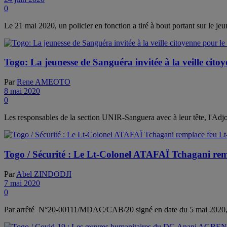
0
Le 21 mai 2020, un policier en fonction a tiré à bout portant sur le j
Togo: La jeunesse de Sanguéra invitée à la veille ci
Par
Rene AMEOTO
8 mai 2020
0
Les responsables de la section UNIR-Sanguera avec à leur tête, l
Togo / Sécurité : Le Lt-Colonel ATAFAÏ Tchagani re
Par
Abel ZINDODJI
7 mai 2020
0
Par arrêté N°20-00111/MDAC/CAB/20 signé en date du 5 mai 2020, le