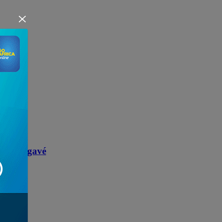
 Kpélé-Agavé