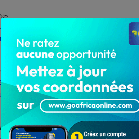
èges
éticopé par la DELFRACTO
 DELFRACTO
iste UNIR-Kpélé a accompli son devoir citoyen à l’EPP
e liste UNIR-Kpélé a accompli son devoir citoyen à l'EPP Kpélé-Agavé