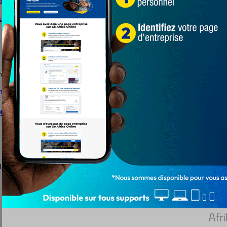
acs, De Souza Irène a effectué son devoir civique
rène a effectué son devoir civique
torales dans la ferveur en vue »d’une écrasante victoi
 ferveur en vue d’une écrasante victoire ce lundi