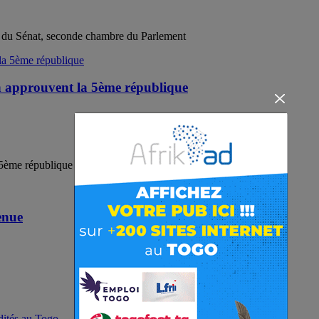
25 du Sénat, seconde chambre du Parlement
eh approuvent la 5ème république
 5ème république
enue