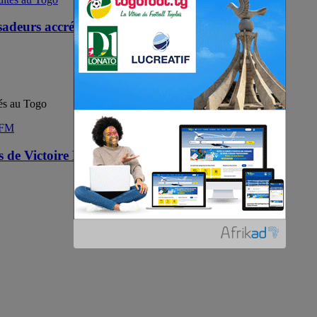
sadeurs accrédités au Togo
tés au Togo
s de Victoire FM