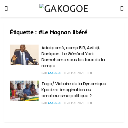
Étiquette :
#Le Magnan libéré
Adakpamé, camp BIR, Avédji,
Dankpen : Le Général Yark
Damehame sous les feux de la
rampe
PAR
GAKOGOE
28 MAI 2020
0
Togo/ Victoire de la Dynamique
Kpodzro: imagination ou
amateurisme politique ?
PAR
GAKOGOE
20 MAI 2020
0