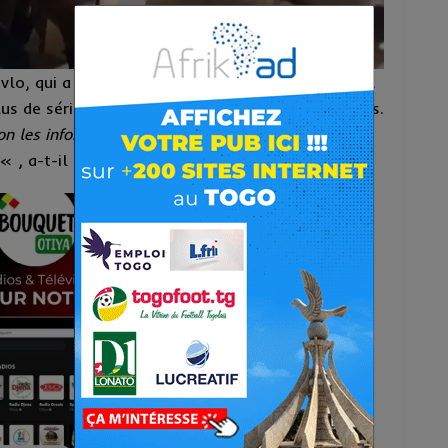
vlo, qui a ouvert les travaux. Dans son adresse, il
plus de sérieux lors des différentes communications.
on les informations qui seront données sur ces
« , a-t-il déclaré.