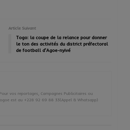
Article Suivant
Togo: la coupe de la relance pour donner
le ton des activités du district préfectoral
de football d'Agoe-nyivé
 Pour vos reportages, Campagnes Publicitaires ou
akogoe est au +228 92 69 88 33(Appel & Whatsapp)