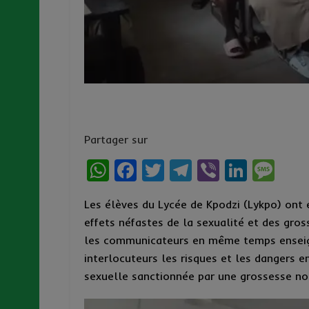
Partager sur
W
F
T
T
Vi
Li
M
h
a
w
el
b
n
es
Les élèves du Lycée de Kpodzi (Lykpo) ont 
at
ce
it
e
er
ke
s
effets néfastes de la sexualité et des gros
s
b
te
g
dI
a
les communicateurs en même temps enseign
A
o
r
r
n
g
interlocuteurs les risques et les dangers e
p
o
a
e
sexuelle sanctionnée par une grossesse no
p
k
m