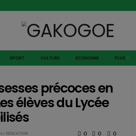
SPORT
CULTURE
ECONOMIE
PLUS
ssesses précoces en
 Les élèves du Lycée
lisés
0
0
0
ans
EDUCATION