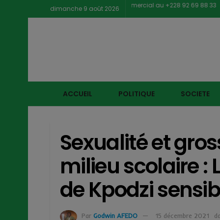
Contacter notre service commercial au +228 92 69 88 33
dimanche 9 août 2026
ACCUEIL
POLITIQUE
SOCIETE
Sexualité et gro
milieu scolaire :
de Kpodzi sensibi
Par
Godwin AFEDO
15 décembre 2021
d