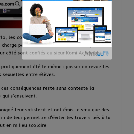
vlo, les communications ont été données selon le
en charge par mesdames Amêvi d’Almeida, Essi
ur côté sont confiés au sieur Komi Agbemabi.
a pratiquement été le même : passer en revue les
 sexuelles entre élèves.
e ces conséquences reste sans conteste la
qui s’ensuivent.
oigné leur satisfecit et ont émis le vœu que des
in de leur permettre d’éviter les travers liés à la
t en milieu scolaire.