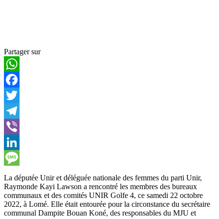
Partager sur
WhatsApp
Facebook
Twitter
Telegram
Viber
LinkedIn
Message
La députée Unir et déléguée nationale des femmes du parti Unir,
Raymonde Kayi Lawson a rencontré les membres des bureaux
communaux et des comités UNIR Golfe 4, ce samedi 22 octobre
2022, à Lomé. Elle était entourée pour la circonstance du secrétaire
communal Dampite Bouan Koné, des responsables du MJU et