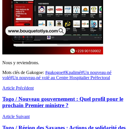
Nous y reviendrons.
Mots clés de Gakogoe:
#gakogoe
#Kpalimé
#Un nouveau-né
volé
#Un nouveau-né volé au Centre Hospitalier Préfectoral
Article Précédent
Togo / Nouveau gouvernement : Quel profil pour le
prochain Premier ministre ?
Article Suivant
Togo / Région des Savanes : Actions de solidarité des