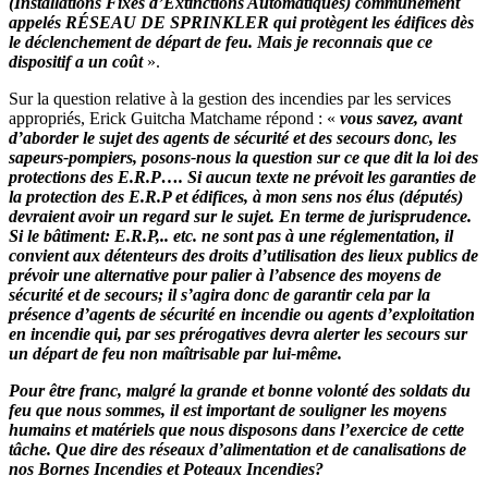
(Installations Fixes d’Extinctions Automatiques) communément
appelés RÉSEAU DE SPRINKLER qui protègent les édifices dès
le déclenchement de départ de feu. Mais je reconnais que ce
dispositif a un coût
».
Sur la question relative à la gestion des incendies par les services
appropriés, Erick Guitcha Matchame répond : «
vous savez, avant
d’aborder le sujet des agents de sécurité et des secours donc, les
sapeurs-pompiers, posons-nous la question sur ce que dit la loi des
protections des E.R.P…. Si aucun texte ne prévoit les garanties de
la protection des E.R.P et édifices, à mon sens nos élus (députés)
devraient avoir un regard sur le sujet. En terme de jurisprudence.
Si le bâtiment: E.R.P,.. etc. ne sont pas à une réglementation, il
convient aux détenteurs des droits d’utilisation des lieux publics de
prévoir une alternative pour palier à l’absence des moyens de
sécurité et de secours; il s’agira donc de garantir cela par la
présence d’agents de sécurité en incendie ou agents d’exploitation
en incendie qui, par ses prérogatives devra alerter les secours sur
un départ de feu non maîtrisable par lui-même.
Pour être franc, malgré la grande et bonne volonté des soldats du
feu que nous sommes, il est important de souligner les moyens
humains et matériels que nous disposons dans l’exercice de cette
tâche. Que dire des réseaux d’alimentation et de canalisations de
nos Bornes Incendies et Poteaux Incendies?