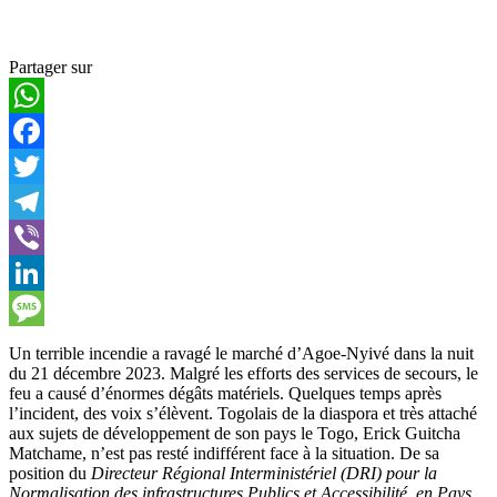
Partager sur
WhatsApp
Facebook
Twitter
Telegram
Viber
LinkedIn
Message
Un terrible incendie a ravagé le marché d’Agoe-Nyivé dans la nuit
du 21 décembre 2023. Malgré les efforts des services de secours, le
feu a causé d’énormes dégâts matériels. Quelques temps après
l’incident, des voix s’élèvent. Togolais de la diaspora et très attaché
aux sujets de développement de son pays le Togo, Erick Guitcha
Matchame, n’est pas resté indifférent face à la situation. De sa
position du
Directeur Régional Interministériel (DRI) pour la
Normalisation des infrastructures Publics et Accessibilité en Pays