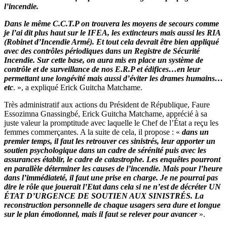
l’incendie.
Dans le même C.C.T.P on trouvera les moyens de secours comme
je l’ai dit plus haut sur le IFEA, les extincteurs mais aussi les RIA
(Robinet d’Incendie Armé). Et tout cela devrait être bien appliqué
avec des contrôles périodiques dans un Registre de Sécurité
Incendie. Sur cette base, on aura mis en place un système de
contrôle et de surveillance de nos E.R.P et édifices…en leur
permettant une longévité mais aussi d’éviter les drames humains…
etc
. », a expliqué Erick Guitcha Matchame.
Très administratif aux actions du Président de République, Faure
Essozimna Gnassingbé, Erick Guitcha Matchame, apprécié à sa
juste valeur la promptitude avec laquelle le Chef de l’État a reçu les
femmes commerçantes. A la suite de cela, il propose : «
dans un
premier temps, il faut les retrouver ces sinistrés, leur apporter un
soutien psychologique dans un cadre de sérénité puis avec les
assurances établir, le cadre de catastrophe. Les enquêtes pourront
en parallèle déterminer les causes de l’incendie. Mais pour l’heure
dans l’immédiateté, il faut une prise en charge. Je ne pourrai pas
dire le rôle que jouerait l’Etat dans cela si ne n’est de décréter UN
ÉTAT D’URGENCE DE SOUTIEN AUX SINISTRÉS. La
reconstruction personnelle de chaque usagers sera dure et longue
sur le plan émotionnel, mais il faut se relever pour avancer
».